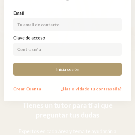
Email
Clave de acceso
Inicia sesión
Crear
Cuenta
¿Has olvidado tu contraseña?
Tienes un tutor para ti al que
preguntar tus dudas
Expertos en cada área y tema te ayudarán a