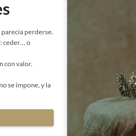
es
parecía perderse.
e: ceder… o
 con valor.
no se impone, y la